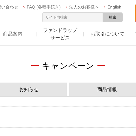
問い合わせ
FAQ (各種手続き)
法人のお客様へ
English
検索
ファンドラップ
商品案内
お取引について
サービス
丸三証券について
お取引について
商品案内
キャンペーン
お知らせ
商品情報
お客様本位の業務運営へ
トップメッセージ
NISA口座
株式
投信NAVIでできること
取り組み
債券
閉じる