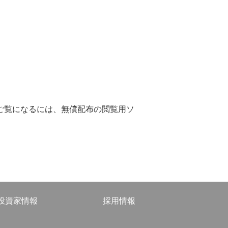
社名の「丸三」と社章の
「三重まる」の由来
をご覧になるには、無償配布の閲覧用ソ
サステナビリティ
投資家情報
採用情報