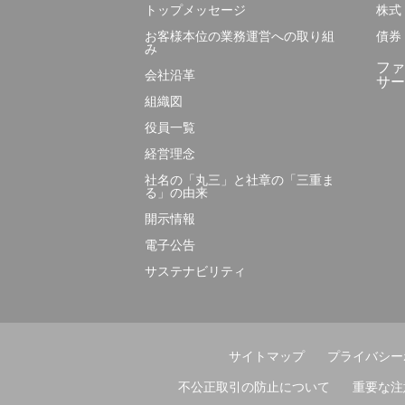
トップメッセージ
株式
お客様本位の業務運営への取り組
債券
み
ファ
会社沿革
サー
組織図
役員一覧
経営理念
社名の「丸三」と社章の「三重ま
る」の由来
開示情報
電子公告
サステナビリティ
サイトマップ
プライバシー
不公正取引の防止について
重要な注