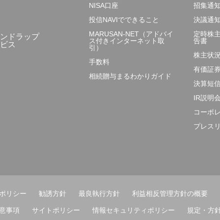
NISA口座
招集通
投信NAVIでできること
決議通
MARUSAN-NET（アドバイ
定時株
ンドラップ
ス付きインターネット取
告書
ビス
引）
株主状
手数料
有価証
相続贈与まるわかりガイド
決算短
IR説明
コーポ
プレス
ポリシー
勧誘方針
最良執行方針
利益相反管理方針の概要
意事項
サイトポリシー
情報セキュリティポリシー
規定・方