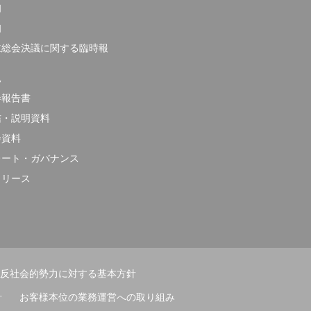
知
知
主総会決議に関する臨時報
況
券報告書
信・説明資料
会資料
レート・ガバナンス
リリース
反社会的勢力に対する基本方針
針
お客様本位の業務運営への取り組み