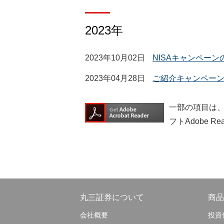
2023年
組織図
手数料
2023年10月02日
NISAキャンペーン
2023年04月28日
ご紹介キャンペー
一部の項目は、
フトAdobe R
店舗案内
丸三証券について
商品
会社概要
投資