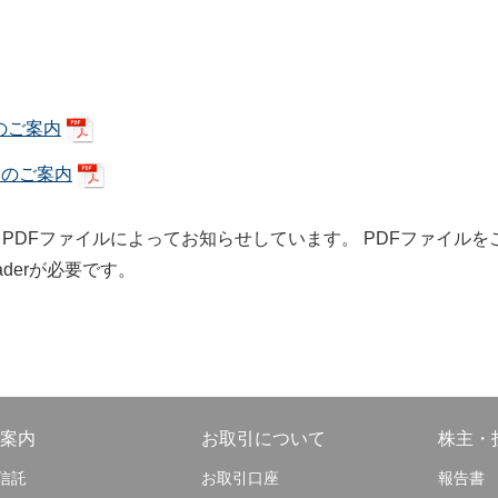
相続贈与まるわかりガイド
役員一覧
経営理念
のご案内
ンのご案内
閉じる
PDFファイルによってお知らせしています。 PDFファイル
eaderが必要です。
開示情報
電子公告
閉じる
案内
お取引について
株主・
信託
お取引口座
報告書