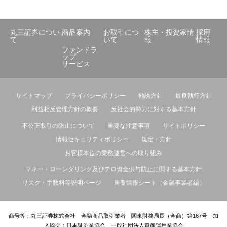
丸三証券につい
商品案内
お取引につ
株主・投資家情
採用
て
いて
報
情報
ファンドラ
ップ
サービス
サイトマップ
プライバシーポリシー
勧誘方針
最良執行方針
利益相反管理方針の概要
反社会的勢力に対する基本方針
不公正取引の防止について
重要な注意事項
サイトポリシー
情報セキュリティポリシー
規定・方針
お客様本位の業務運営への取り組み
マネー・ローンダリング及びテロ資金供与防止に関する基本方針
リスク・手数料等説明ページ
重要情報シート（金融事業者編）
商号等：丸三証券株式会社 金融商品取引業者 関東財務局長（金商）第167号 加
入協会：日本証券業協会、一般社団法人資産運用業協会