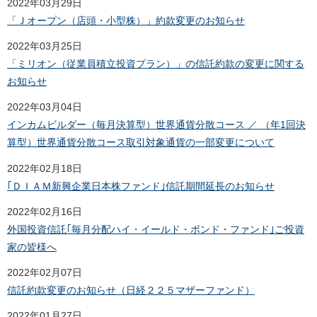
2022年03月29日
「Ｊオープン（店頭・小型株）」約款変更のお知らせ
2022年03月25日
「ミリオン（従業員積立投資プラン）」の信託約款の変更に関する
お知らせ
2022年03月04日
インカムビルダー（毎月決算型）世界通貨分散コース ／ （年1回決
算型）世界通貨分散コース取引対象通貨の一部変更について
2022年02月18日
｢ＤＩＡＭ新興企業日本株ファンド｣信託期間延長のお知らせ
2022年02月16日
外国投資信託｢毎月分配ハイ・イールド・ボンド・ファンド｣ご投資
家の皆様へ
2022年02月07日
信託約款変更のお知らせ（日経２２５マザーファンド）
2022年01月27日