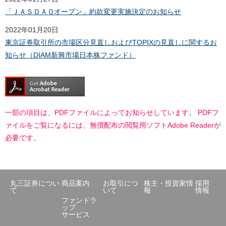
「ＪＡＳＤＡＱオープン」約款変更実施決定のお知らせ
2022年01月20日
東京証券取引所の市場区分見直しおよびTOPIXの見直しに関するお
知らせ（DIAM新興市場日本株ファンド）
一部の項目は、PDFファイルによってお知らせしています。 PDFフ
ァイルをご覧になるには、無償配布の閲覧用ソフトAdobe Readerが
必要です。
丸三証券につい
商品案内
お取引につ
株主・投資家情
採用
て
いて
報
情報
ファンドラ
ップ
サービス