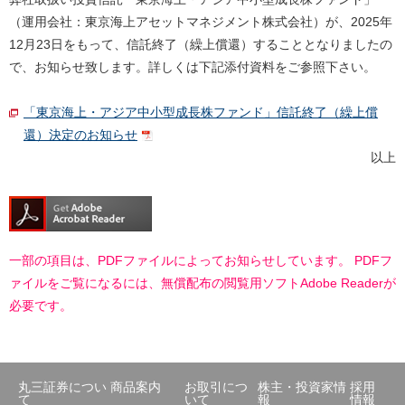
（運用会社：東京海上アセットマネジメント株式会社）が、2025年
12月23日をもって、信託終了（繰上償還）することとなりましたの
で、お知らせ致します。詳しくは下記添付資料をご参照下さい。
「東京海上・アジア中小型成長株ファンド」信託終了（繰上償
還）決定のお知らせ
以上
一部の項目は、PDFファイルによってお知らせしています。 PDFフ
ァイルをご覧になるには、無償配布の閲覧用ソフトAdobe Readerが
必要です。
丸三証券につい
商品案内
お取引につ
株主・投資家情
採用
て
いて
報
情報