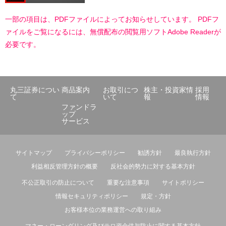
一部の項目は、PDFファイルによってお知らせしています。 PDFフ
ァイルをご覧になるには、無償配布の閲覧用ソフトAdobe Readerが
必要です。
丸三証券につい
商品案内
お取引につ
株主・投資家情
採用
て
いて
報
情報
ファンドラ
ップ
サービス
サイトマップ
プライバシーポリシー
勧誘方針
最良執行方針
利益相反管理方針の概要
反社会的勢力に対する基本方針
不公正取引の防止について
重要な注意事項
サイトポリシー
情報セキュリティポリシー
規定・方針
お客様本位の業務運営への取り組み