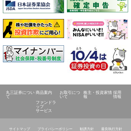
丸三証券につい
商品案内
お取引につ
株主・投資家情
採用
て
いて
報
情報
ファンドラ
ップ
サービス
サイトマップ
プライバシーポリシー
勧誘方針
最良執行方針