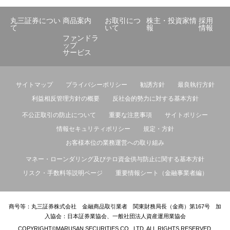
丸三証券につい
商品案内
お取引につ
株主・投資家情
採用
て
いて
報
情報
ファンドラ
ップ
サービス
サイトマップ
プライバシーポリシー
勧誘方針
最良執行方針
利益相反管理方針の概要
反社会的勢力に対する基本方針
不公正取引の防止について
重要な注意事項
サイトポリシー
情報セキュリティポリシー
規定・方針
お客様本位の業務運営への取り組み
マネー・ローンダリング及びテロ資金供与防止に関する基本方針
リスク・手数料等説明ページ
重要情報シート（金融事業者編）
商号等：丸三証券株式会社 金融商品取引業者 関東財務局長（金商）第167号 加
入協会：日本証券業協会、一般社団法人資産運用業協会
COPYRIGHT©MARUSAN SECURITIES CO., LTD. ALL RIGHTS RESERVED.