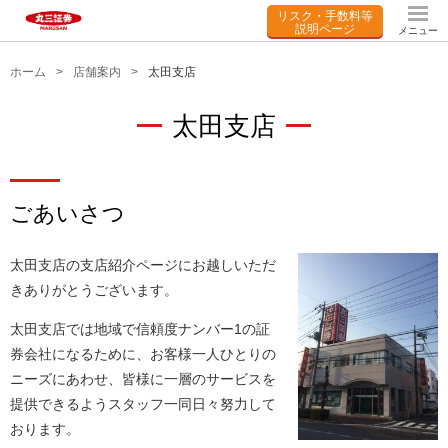
リスク・手数料等
説明ページ
メニュー
ホーム
店舗案内
太田支店
太田支店
ごあいさつ
太田支店の支店紹介ページにお越しいただ
きありがとうございます。
太田支店では地域で信頼度ナンバー1の証
券会社になるために、お客様一人ひとりの
ニーズにあわせ、皆様に一層のサービスを
提供できるようスタッフ一同日々努力して
おります。