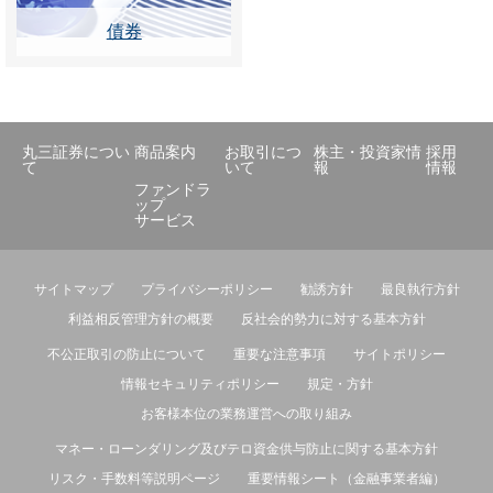
債券
丸三証券につい
商品案内
お取引につ
株主・投資家情
採用
て
いて
報
情報
ファンドラ
ップ
サービス
サイトマップ
プライバシーポリシー
勧誘方針
最良執行方針
利益相反管理方針の概要
反社会的勢力に対する基本方針
不公正取引の防止について
重要な注意事項
サイトポリシー
情報セキュリティポリシー
規定・方針
お客様本位の業務運営への取り組み
マネー・ローンダリング及びテロ資金供与防止に関する基本方針
リスク・手数料等説明ページ
重要情報シート（金融事業者編）